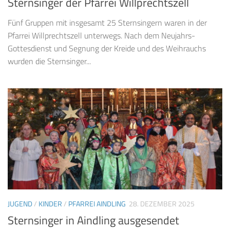
Sternsinger der Pfarrei Willprechtszell
Fünf Gruppen mit insgesamt 25 Sternsingern waren in der
Pfarrei Willprechtszell unterwegs. Nach dem Neujahrs-
Gottesdienst und Segnung der Kreide und des Weihrauchs
wurden die Sternsinger...
JUGEND
/
KINDER
/
PFARREI AINDLING
28. DEZEMBER 2025
Sternsinger in Aindling ausgesendet