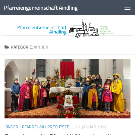
Pfarreiengemeinschaft Aindling
Zum Inhalt springen
KATEGORIE:
KINDER
KINDER
/
PFARREI WILLPRECHTSZELL
21. JANUAR 2026