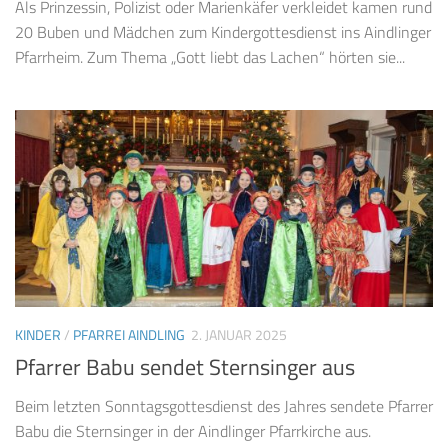
Als Prinzessin, Polizist oder Marienkäfer verkleidet kamen rund
20 Buben und Mädchen zum Kindergottesdienst ins Aindlinger
Pfarrheim. Zum Thema „Gott liebt das Lachen“ hörten sie...
KINDER
/
PFARREI AINDLING
2. JANUAR 2025
Pfarrer Babu sendet Sternsinger aus
Beim letzten Sonntagsgottesdienst des Jahres sendete Pfarrer
Babu die Sternsinger in der Aindlinger Pfarrkirche aus.