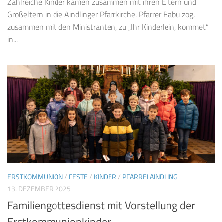
Zahlreiche Kinder kamen zusammen mit ihren Eltern und
Großeltern in die Aindlinger Pfarrkirche. Pfarrer Babu zog,
zusammen mit den Ministranten, zu „Ihr Kinderlein, kommet“
in...
ERSTKOMMUNION
/
FESTE
/
KINDER
/
PFARREI AINDLING
13. DEZEMBER 2025
Familiengottesdienst mit Vorstellung der
Erstkommunionkinder