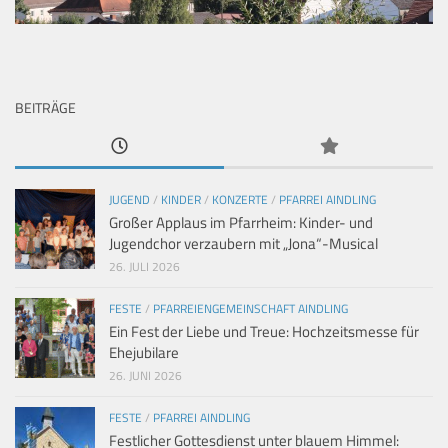
BEITRÄGE
JUGEND
/
KINDER
/
KONZERTE
/
PFARREI AINDLING
Großer Applaus im Pfarrheim: Kinder- und
Jugendchor verzaubern mit „Jona“-Musical
26. JULI 2026
FESTE
/
PFARREIENGEMEINSCHAFT AINDLING
Ein Fest der Liebe und Treue: Hochzeitsmesse für
Ehejubilare
26. JUNI 2026
FESTE
/
PFARREI AINDLING
Festlicher Gottesdienst unter blauem Himmel: