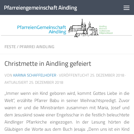
Pfarreiengemeinschaft Aindling
Zum Inhalt springen
FESTE
/
PFARREI AINDLING
Christmette in Aindling gefeiert
VON
KARINA SCHAFFELHOFER
· VERÖFFENTLICHT
25. DEZEMBER 2018
·
AKTUALISIERT
25. DEZEMBER 2018
„Immer wenn ein Kind geboren wird, kommt Gottes Liebe in die
Welt“, erzählte Pfarrer Babu in seiner Weihnachtspredigt. Zuvor
waren er und die Ministranten zusammen mit Maria, Josef und
dem Jesuskind sowie einer Engelsschar in die festlich beleuchtete
Aindlinger Pfarrkirche eingezogen. In der Lesung hörten die
Gläubigen die Worte aus dem Buch Jesaja: „Denn uns ist ein Kind