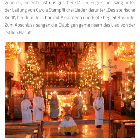
geboren, ein Sohn ist uns geschenkt.“ Der Engelschor sang unter
der Leitung von Carola Stampfli drei Lieder, darunter „Das steirische
Kindl“, bei dem der Chor mit Akkordeon und Flöte begleitet wurde.
Zum Abschluss sangen die Gläubigen gemeinsam das Lied von der
„Stillen Nacht“.