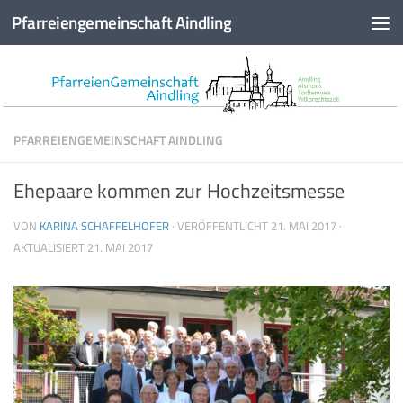
Pfarreiengemeinschaft Aindling
Zum Inhalt springen
PFARREIENGEMEINSCHAFT AINDLING
Ehepaare kommen zur Hochzeitsmesse
VON
KARINA SCHAFFELHOFER
· VERÖFFENTLICHT
21. MAI 2017
·
AKTUALISIERT
21. MAI 2017