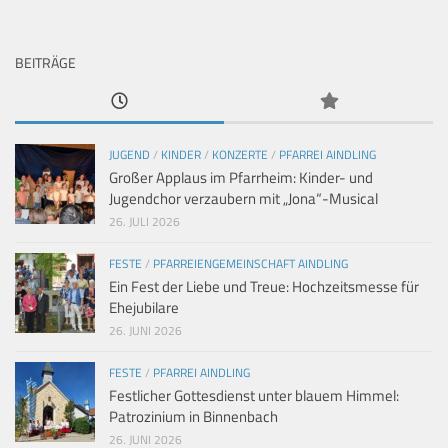
BEITRÄGE
JUGEND
/
KINDER
/
KONZERTE
/
PFARREI AINDLING
Großer Applaus im Pfarrheim: Kinder- und
Jugendchor verzaubern mit „Jona“-Musical
26. JULI 2026
FESTE
/
PFARREIENGEMEINSCHAFT AINDLING
Ein Fest der Liebe und Treue: Hochzeitsmesse für
Ehejubilare
26. JUNI 2026
FESTE
/
PFARREI AINDLING
Festlicher Gottesdienst unter blauem Himmel:
Patrozinium in Binnenbach
26. JUNI 2026