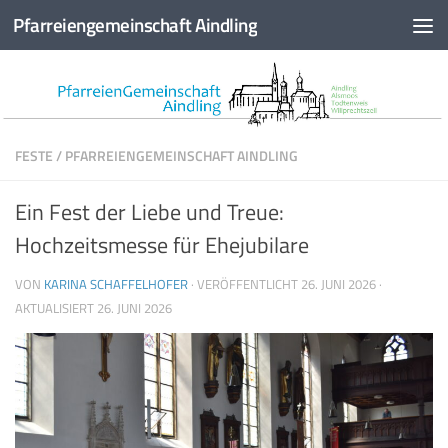
Pfarreiengemeinschaft Aindling
Zum Inhalt springen
FESTE
/
PFARREIENGEMEINSCHAFT AINDLING
Ein Fest der Liebe und Treue:
Hochzeitsmesse für Ehejubilare
VON
KARINA SCHAFFELHOFER
· VERÖFFENTLICHT
26. JUNI 2026
·
AKTUALISIERT
26. JUNI 2026