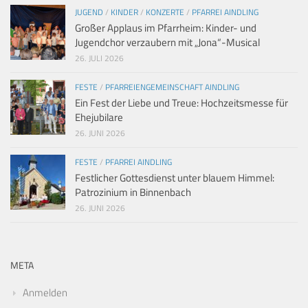
JUGEND
/
KINDER
/
KONZERTE
/
PFARREI AINDLING
Großer Applaus im Pfarrheim: Kinder- und
Jugendchor verzaubern mit „Jona“-Musical
26. JULI 2026
FESTE
/
PFARREIENGEMEINSCHAFT AINDLING
Ein Fest der Liebe und Treue: Hochzeitsmesse für
Ehejubilare
26. JUNI 2026
FESTE
/
PFARREI AINDLING
Festlicher Gottesdienst unter blauem Himmel:
Patrozinium in Binnenbach
26. JUNI 2026
META
Anmelden