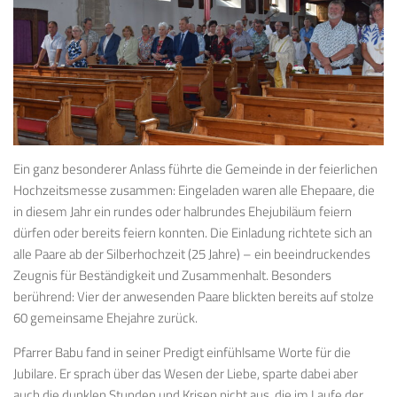
Ein ganz besonderer Anlass führte die Gemeinde in der feierlichen
Hochzeitsmesse zusammen: Eingeladen waren alle Ehepaare, die
in diesem Jahr ein rundes oder halbrundes Ehejubiläum feiern
dürfen oder bereits feiern konnten. Die Einladung richtete sich an
alle Paare ab der Silberhochzeit (25 Jahre) – ein beeindruckendes
Zeugnis für Beständigkeit und Zusammenhalt. Besonders
berührend: Vier der anwesenden Paare blickten bereits auf stolze
60 gemeinsame Ehejahre zurück.
Pfarrer Babu fand in seiner Predigt einfühlsame Worte für die
Jubilare. Er sprach über das Wesen der Liebe, sparte dabei aber
auch die dunklen Stunden und Krisen nicht aus, die im Laufe der