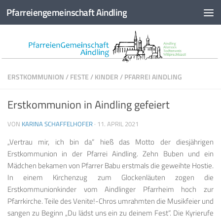
Pfarreiengemeinschaft Aindling
Zum Inhalt springen
ERSTKOMMUNION
/
FESTE
/
KINDER
/
PFARREI AINDLING
Erstkommunion in Aindling gefeiert
VON
KARINA SCHAFFELHOFER
·
11. APRIL 2021
„Vertrau mir, ich bin da“ hieß das Motto der diesjährigen
Erstkommunion in der Pfarrei Aindling. Zehn Buben und ein
Mädchen bekamen von Pfarrer Babu erstmals die geweihte Hostie.
In einem Kirchenzug zum Glockenläuten zogen die
Erstkommunionkinder vom Aindlinger Pfarrheim hoch zur
Pfarrkirche. Teile des Venite!-Chros umrahmten die Musikfeier und
sangen zu Beginn „Du lädst uns ein zu deinem Fest“. Die Kyrierufe