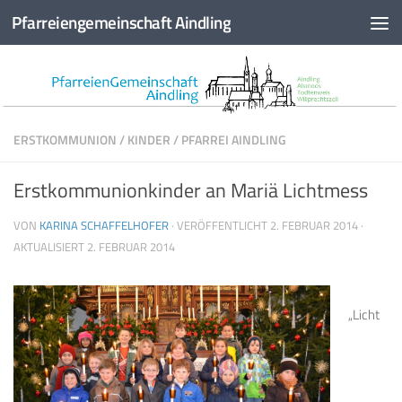
Pfarreiengemeinschaft Aindling
Zum Inhalt springen
ERSTKOMMUNION
/
KINDER
/
PFARREI AINDLING
Erstkommunionkinder an Mariä Lichtmess
VON
KARINA SCHAFFELHOFER
· VERÖFFENTLICHT
2. FEBRUAR 2014
·
AKTUALISIERT
2. FEBRUAR 2014
„Licht