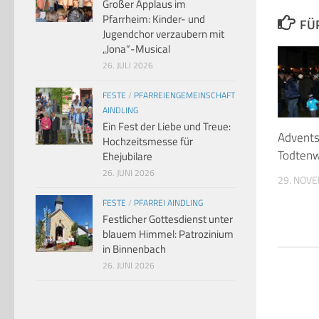
Großer Applaus im
Pfarrheim: Kinder- und
FÜ
Jugendchor verzaubern mit
„Jona“-Musical
26. JULI 2026
FESTE
/
PFARREIENGEMEINSCHAFT
AINDLING
Ein Fest der Liebe und Treue:
Advents
Hochzeitsmesse für
Todten
Ehejubilare
26. JUNI 2026
29. NOV
FESTE
/
PFARREI AINDLING
Festlicher Gottesdienst unter
blauem Himmel: Patrozinium
in Binnenbach
26. JUNI 2026