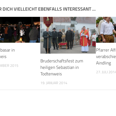
R DICH VIELLEICHT EBENFALLS INTERESSANT …
basar in
Pfarrer Al
weis
verabschie
Bruderschaftsfest zum
Aindling
EMBER 2015
heiligen Sebastian in
27. JULI 201
Todtenweis
19. JANUAR 2014