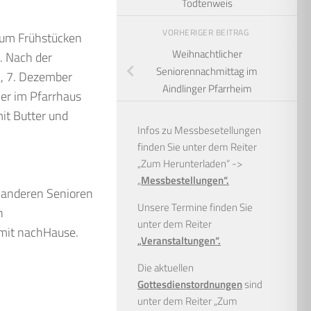
Todtenweis
VORHERIGER BEITRAG
zum Frühstücken
Weihnachtlicher
. Nach der
Seniorennachmittag im
, 7. Dezember
Aindlinger Pfarrheim
er im Pfarrhaus
it Butter und
Infos zu Messbesetellungen
finden Sie unter dem Reiter
„Zum Herunterladen“ ->
„
Messbestellungen“.
 anderen Senioren
Unsere Termine finden Sie
n
unter dem Reiter
 mit nachHause.
„Veranstaltungen“.
Die aktuellen
Gottesdienstordnungen
sind
unter dem Reiter „Zum