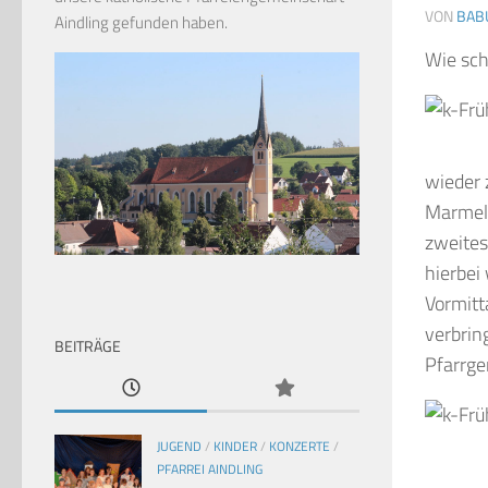
VON
BAB
Aindling gefunden haben.
Wie sch
wieder 
Marmel
zweites
hierbei
Vormitt
verbrin
BEITRÄGE
Pfarrge
JUGEND
/
KINDER
/
KONZERTE
/
PFARREI AINDLING