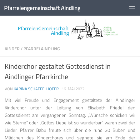
Pfarreiengemeinschaft Aindling
Zum Inhalt springen
KINDER
/
PFARREI AINDLING
Kinderchor gestaltet Gottesdienst in
Aindlinger Pfarrkirche
VON
KARINA SCHAFFELHOFER
·
16. MAI 2022
Mit viel Freude und Engagement gestaltete der Aindlinger
Kinderchor unter der Leitung von Elisabeth Friedel den
Gottesdienst am vergangenen Sonntag. „Wünsche schicken wir
wie Sterne“ oder „Gottes Liebe ist so wunderbar“ waren zwei der
Lieder. Pfarrer Babu freute sich über die rund 20 Buben und
Mädchen des Kinderchores und segnete sie am Ende der