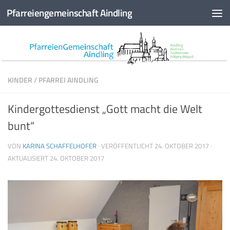
Pfarreiengemeinschaft Aindling
Zum Inhalt springen
KINDER
/
PFARREI AINDLING
Kindergottesdienst „Gott macht die Welt
bunt“
VON
KARINA SCHAFFELHOFER
· VERÖFFENTLICHT
24. OKTOBER 2017
·
AKTUALISIERT
24. OKTOBER 2017