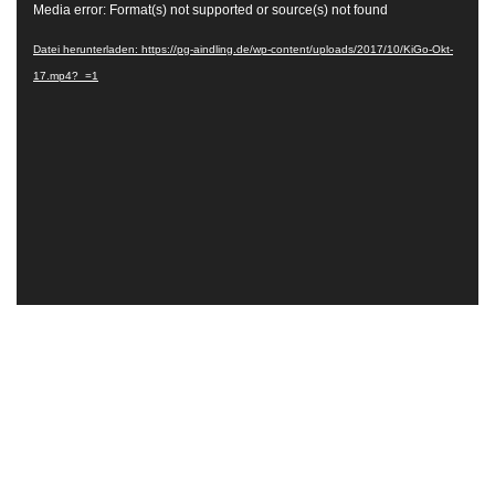
Video-
Media error: Format(s) not supported or source(s) not found
Player
Datei herunterladen: https://pg-aindling.de/wp-content/uploads/2017/10/KiGo-Okt-
17.mp4?_=1