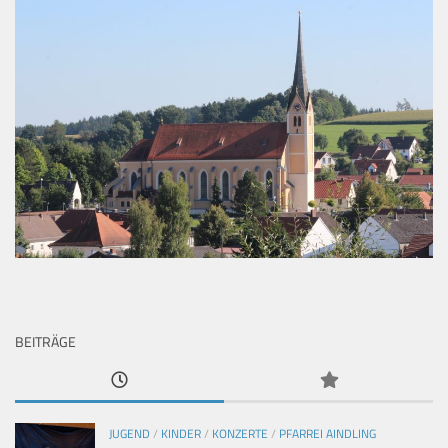
BEITRÄGE
JUGEND
/
KINDER
/
KONZERTE
/
PFARREI AINDLING