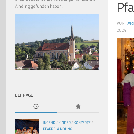
Pfa
Aindling gefunden haben.
VON
KAR
2024
BEITRÄGE
JUGEND
/
KINDER
/
KONZERTE
/
PFARREI AINDLING