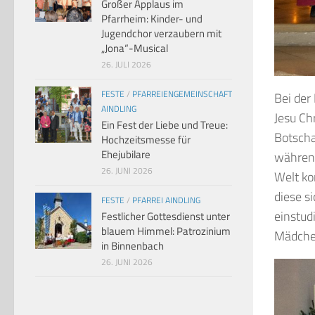
Großer Applaus im
Pfarrheim: Kinder- und
Jugendchor verzaubern mit
„Jona“-Musical
26. JULI 2026
FESTE
/
PFARREIENGEMEINSCHAFT
Bei der
AINDLING
Jesu Ch
Ein Fest der Liebe und Treue:
Botscha
Hochzeitsmesse für
Ehejubilare
während
26. JUNI 2026
Welt ko
diese s
FESTE
/
PFARREI AINDLING
einstud
Festlicher Gottesdienst unter
blauem Himmel: Patrozinium
Mädche
in Binnenbach
26. JUNI 2026