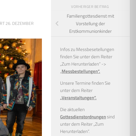
VORHERIGER BEITRAG
Familiengottesdienst mit
ERT
26. DEZEMBER
Vorstellung der
Erstkommunionkinder
Infos zu Messbesetellungen
finden Sie unter dem Reiter
„Zum Herunterladen“ ->
„
Messbestellungen“.
Unsere Termine finden Sie
unter dem Reiter
„Veranstaltungen“.
Die aktuellen
Gottesdienstordnungen
sind
unter dem Reiter „Zum
Herunterladen“.