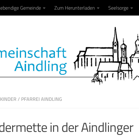
Lebendige Gemeinde
Zum Herunterladen
Seelsorge
KINDER
/
PFARREI AINDLING
dermette in der Aindlinger