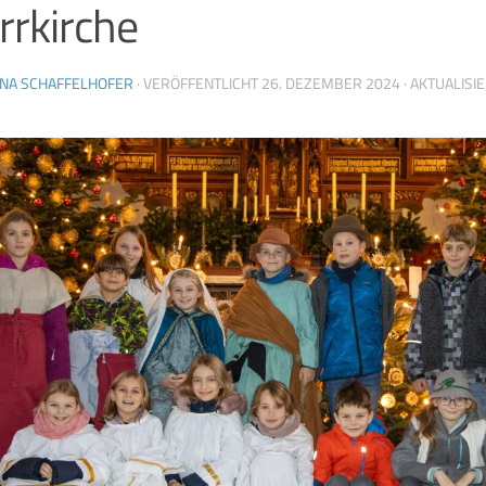
rrkirche
INA SCHAFFELHOFER
· VERÖFFENTLICHT
26. DEZEMBER 2024
· AKTUALISI