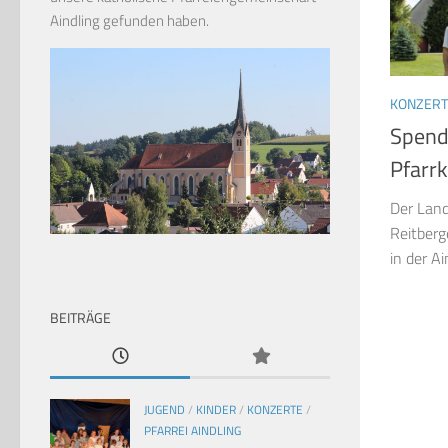
Aindling gefunden haben.
KONZERT
Spende
Pfarrk
Der Land
Reitberg
in der Ai
BEITRÄGE
JUGEND
/
KINDER
/
KONZERTE
/
PFARREI AINDLING