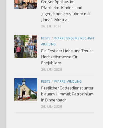
Großer Applaus im
Pfarrheim: Kinder- und
Jugendchor verzaubern mit
„Jona“-Musical
26. JULI 2026
FESTE
/
PFARREIENGEMEINSCHAFT
AINDLING
Ein Fest der Liebe und Treue:
Hochzeitsmesse für
Ehejubilare
26. JUNI 2026
FESTE
/
PFARREI AINDLING
Festlicher Gottesdienst unter
blauem Himmel: Patrozinium
in Binnenbach
26. JUNI 2026