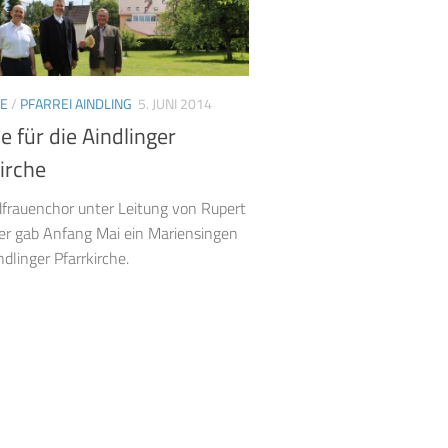
E
/
PFARREI AINDLING
5. JUNI 2014
 für die Aindlinger
irche
frauenchor unter Leitung von Rupert
er gab Anfang Mai ein Mariensingen
ndlinger Pfarrkirche.