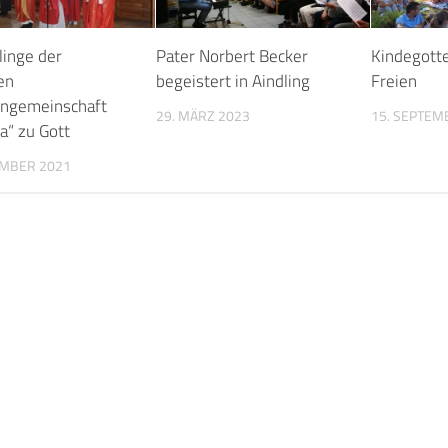
linge der
Pater Norbert Becker
Kindegott
en
begeistert in Aindling
Freien
engemeinschaft
29. MÄRZ 2023
15. SEPTEM
a“ zu Gott
EMBER 2021