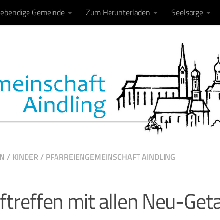
Lebendige Gemeinde
Zum Herunterladen
Seelsorge
EN
/
KINDER
/
PFARREIENGEMEINSCHAFT AINDLING
ftreffen mit allen Neu-Get