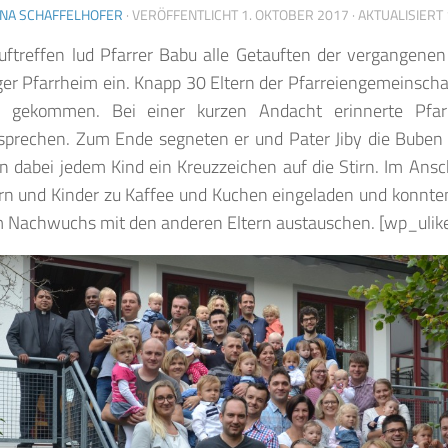
INA SCHAFFELHOFER
· VERÖFFENTLICHT
1. OKTOBER 2017
· AKTUALISIERT
ftreffen lud Pfarrer Babu alle Getauften der vergangene
ger Pfarrheim ein. Knapp 30 Eltern der Pfarreiengemeinscha
n gekommen. Bei einer kurzen Andacht erinnerte Pfa
sprechen. Zum Ende segneten er und Pater Jiby die Bube
 dabei jedem Kind ein Kreuzzeichen auf die Stirn. Im Ans
ern und Kinder zu Kaffee und Kuchen eingeladen und konnte
 Nachwuchs mit den anderen Eltern austauschen.
[wp_ulik