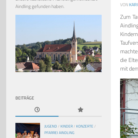
VON
KAR
Aindling gefunden haben.
Zum Tau
Aindlin
Kinder
Taufver
machten
die Elt
mit dem
BEITRÄGE
JUGEND
/
KINDER
/
KONZERTE
/
PFARREI AINDLING