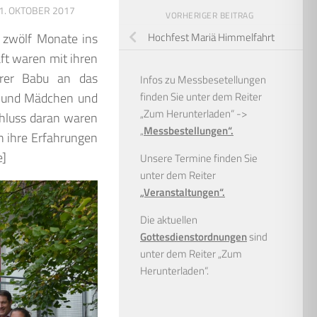
1. OKTOBER 2017
VORHERIGER BEITRAG
n zwölf Monate ins
Hochfest Mariä Himmelfahrt
ft waren mit ihren
rrer Babu an das
Infos zu Messbesetellungen
n und Mädchen und
finden Sie unter dem Reiter
„Zum Herunterladen“ ->
chluss daran waren
„
Messbestellungen“.
n ihre Erfahrungen
e]
Unsere Termine finden Sie
unter dem Reiter
„Veranstaltungen“.
Die aktuellen
Gottesdienstordnungen
sind
unter dem Reiter „Zum
Herunterladen“.