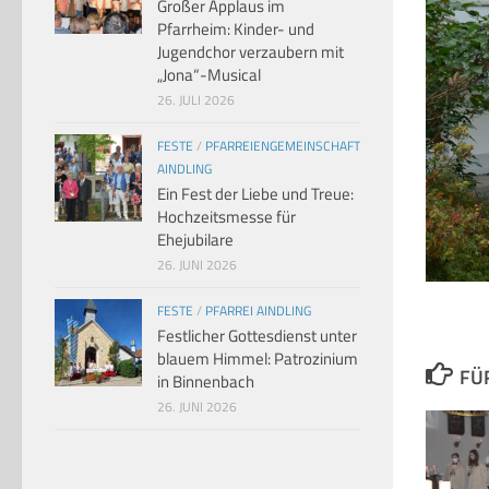
Großer Applaus im
Pfarrheim: Kinder- und
Jugendchor verzaubern mit
„Jona“-Musical
26. JULI 2026
FESTE
/
PFARREIENGEMEINSCHAFT
AINDLING
Ein Fest der Liebe und Treue:
Hochzeitsmesse für
Ehejubilare
26. JUNI 2026
FESTE
/
PFARREI AINDLING
Festlicher Gottesdienst unter
blauem Himmel: Patrozinium
FÜ
in Binnenbach
26. JUNI 2026