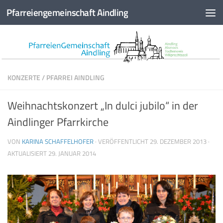
Pfarreiengemeinschaft Aindling
Zum Inhalt springen
KONZERTE
/
PFARREI AINDLING
Weihnachtskonzert „In dulci jubilo“ in der
Aindlinger Pfarrkirche
VON
KARINA SCHAFFELHOFER
· VERÖFFENTLICHT
29. DEZEMBER 2013
·
AKTUALISIERT
29. JANUAR 2014