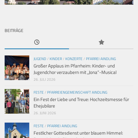
BEITRÄGE
JUGEND
/
KINDER
/
KONZERTE
/
PFARREI AINDLING
Großer Applaus im Pfarrheim: Kinder- und
Jugendchor verzaubern mit „Jona“-Musical
26. JULI 2026
FESTE
/
PFARREIENGEMEINSCHAFT AINDLING
Ein Fest der Liebe und Treue: Hochzeitsmesse für
Ehejubilare
26. JUNI 2026
FESTE
/
PFARREI AINDLING
Festlicher Gottesdienst unter blauem Himmel: