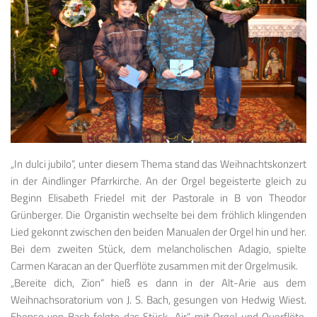
„In dulci jubilo“, unter diesem Thema stand das Weihnachtskonzert
in der Aindlinger Pfarrkirche. An der Orgel begeisterte gleich zu
Beginn Elisabeth Friedel mit der Pastorale in B von Theodor
Grünberger. Die Organistin wechselte bei dem fröhlich klingenden
Lied gekonnt zwischen den beiden Manualen der Orgel hin und her.
Bei dem zweiten Stück, dem melancholischen Adagio, spielte
Carmen Karacan an der Querflöte zusammen mit der Orgelmusik.
„Bereite dich, Zion“ hieß es dann in der Alt-Arie aus dem
Weihnachsoratorium von J. S. Bach, gesungen von Hedwig Wiest.
Ebenso von Bach folgte das Stück „Air“ mit Orgel und Querflöte.