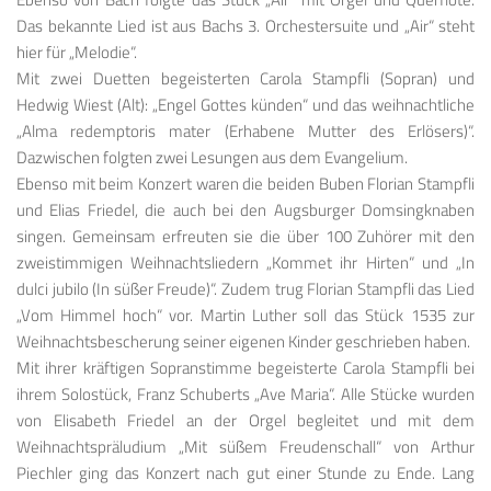
Das bekannte Lied ist aus Bachs 3. Orchestersuite und „Air“ steht
hier für „Melodie“.
Mit zwei Duetten begeisterten Carola Stampfli (Sopran) und
Hedwig Wiest (Alt): „Engel Gottes künden“ und das weihnachtliche
„Alma redemptoris mater (Erhabene Mutter des Erlösers)“.
Dazwischen folgten zwei Lesungen aus dem Evangelium.
Ebenso mit beim Konzert waren die beiden Buben Florian Stampfli
und Elias Friedel, die auch bei den Augsburger Domsingknaben
singen. Gemeinsam erfreuten sie die über 100 Zuhörer mit den
zweistimmigen Weihnachtsliedern „Kommet ihr Hirten“ und „In
dulci jubilo (In süßer Freude)“. Zudem trug Florian Stampfli das Lied
„Vom Himmel hoch“ vor. Martin Luther soll das Stück 1535 zur
Weihnachtsbescherung seiner eigenen Kinder geschrieben haben.
Mit ihrer kräftigen Sopranstimme begeisterte Carola Stampfli bei
ihrem Solostück, Franz Schuberts „Ave Maria“. Alle Stücke wurden
von Elisabeth Friedel an der Orgel begleitet und mit dem
Weihnachtspräludium „Mit süßem Freudenschall“ von Arthur
Piechler ging das Konzert nach gut einer Stunde zu Ende. Lang