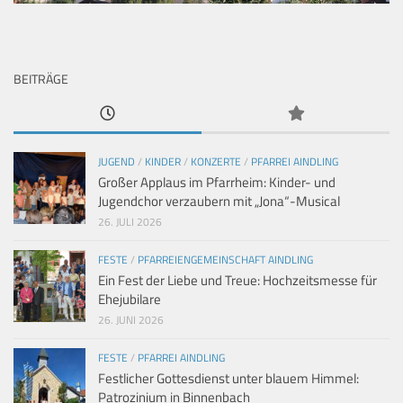
BEITRÄGE
JUGEND
/
KINDER
/
KONZERTE
/
PFARREI AINDLING
Großer Applaus im Pfarrheim: Kinder- und
Jugendchor verzaubern mit „Jona“-Musical
26. JULI 2026
FESTE
/
PFARREIENGEMEINSCHAFT AINDLING
Ein Fest der Liebe und Treue: Hochzeitsmesse für
Ehejubilare
26. JUNI 2026
FESTE
/
PFARREI AINDLING
Festlicher Gottesdienst unter blauem Himmel:
Patrozinium in Binnenbach