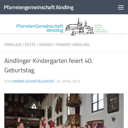
Pfarreiengemeinschaft Aindling
Zum Inhalt springen
FAMILIEN
/
FESTE
/
KINDER
/
PFARREI AINDLING
Aindlinger Kindergarten feiert 40.
Geburtstag
VON
KARINA SCHAFFELHOFER
·
25. APRIL 2015