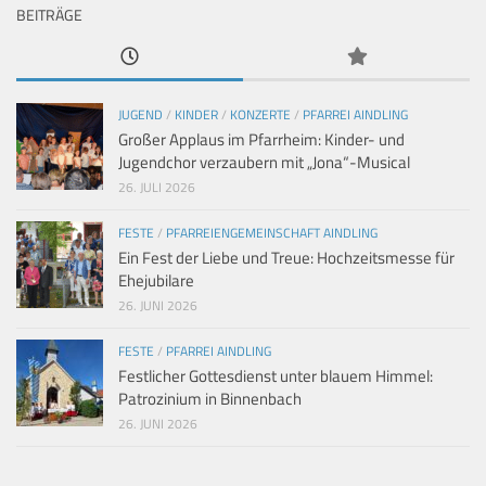
BEITRÄGE
JUGEND
/
KINDER
/
KONZERTE
/
PFARREI AINDLING
Großer Applaus im Pfarrheim: Kinder- und
Jugendchor verzaubern mit „Jona“-Musical
26. JULI 2026
FESTE
/
PFARREIENGEMEINSCHAFT AINDLING
Ein Fest der Liebe und Treue: Hochzeitsmesse für
Ehejubilare
26. JUNI 2026
FESTE
/
PFARREI AINDLING
Festlicher Gottesdienst unter blauem Himmel:
Patrozinium in Binnenbach
26. JUNI 2026