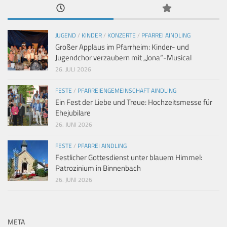
JUGEND
/
KINDER
/
KONZERTE
/
PFARREI AINDLING
Großer Applaus im Pfarrheim: Kinder- und
Jugendchor verzaubern mit „Jona“-Musical
26. JULI 2026
FESTE
/
PFARREIENGEMEINSCHAFT AINDLING
Ein Fest der Liebe und Treue: Hochzeitsmesse für
Ehejubilare
26. JUNI 2026
FESTE
/
PFARREI AINDLING
Festlicher Gottesdienst unter blauem Himmel:
Patrozinium in Binnenbach
26. JUNI 2026
META