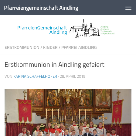
Pfarreiengemeinschaft Aindling
Zum Inhalt springen
ERSTKOMMUNION
/
KINDER
/
PFARREI AINDLING
Erstkommunion in Aindling gefeiert
VON
KARINA SCHAFFELHOFER
·
28. APRIL 2019