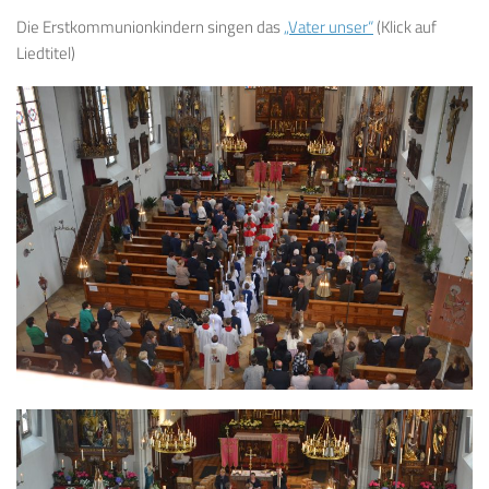
Die Erstkommunionkindern singen das
„Vater unser“
(Klick auf
Liedtitel)