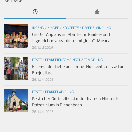
BEITRÄGE
JUGEND
/
KINDER
/
KONZERTE
/
PFARREI AINDLING
Großer Applaus im Pfarrheim: Kinder- und
Jugendchor verzaubern mit „Jona“-Musical
26. JULI 2026
FESTE
/
PFARREIENGEMEINSCHAFT AINDLING
Ein Fest der Liebe und Treue: Hochzeitsmesse für
Ehejubilare
26. JUNI 2026
FESTE
/
PFARREI AINDLING
Festlicher Gottesdienst unter blauem Himmel:
Patrozinium in Binnenbach
26. JUNI 2026