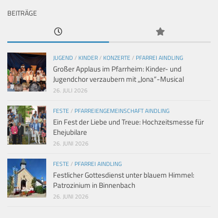
BEITRÄGE
JUGEND
/
KINDER
/
KONZERTE
/
PFARREI AINDLING
Großer Applaus im Pfarrheim: Kinder- und
Jugendchor verzaubern mit „Jona“-Musical
26. JULI 2026
FESTE
/
PFARREIENGEMEINSCHAFT AINDLING
Ein Fest der Liebe und Treue: Hochzeitsmesse für
Ehejubilare
26. JUNI 2026
FESTE
/
PFARREI AINDLING
Festlicher Gottesdienst unter blauem Himmel:
Patrozinium in Binnenbach
26. JUNI 2026