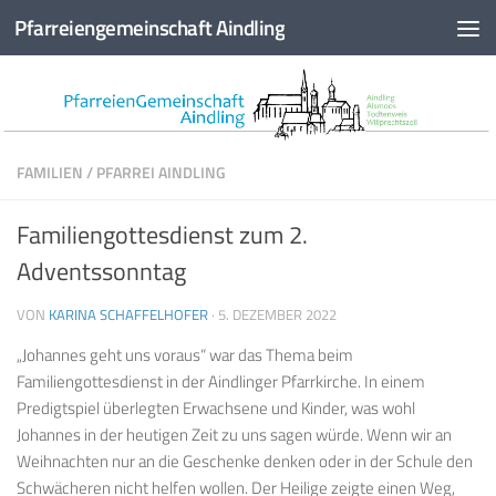
Pfarreiengemeinschaft Aindling
Zum Inhalt springen
FAMILIEN
/
PFARREI AINDLING
Familiengottesdienst zum 2.
Adventssonntag
VON
KARINA SCHAFFELHOFER
·
5. DEZEMBER 2022
„Johannes geht uns voraus“ war das Thema beim
Familiengottesdienst in der Aindlinger Pfarrkirche. In einem
Predigtspiel überlegten Erwachsene und Kinder, was wohl
Johannes in der heutigen Zeit zu uns sagen würde. Wenn wir an
Weihnachten nur an die Geschenke denken oder in der Schule den
Schwächeren nicht helfen wollen. Der Heilige zeigte einen Weg,