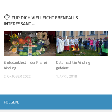
FÜR DICH VIELLEICHT EBENFALLS
INTERESSANT …
Erntedankfest in der Pfarrei
Osternacht in Aindling
Aindling
gefeiert
2. OKTOBER 2022
1. APRIL 2018
FOLGEN: