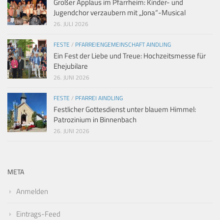
Großer Applaus im Pfarrheim: Kinder- und
Jugendchor verzaubern mit „Jona“-Musical
26. JULI 2026
FESTE
/
PFARREIENGEMEINSCHAFT AINDLING
Ein Fest der Liebe und Treue: Hochzeitsmesse für
Ehejubilare
26. JUNI 2026
FESTE
/
PFARREI AINDLING
Festlicher Gottesdienst unter blauem Himmel:
Patrozinium in Binnenbach
26. JUNI 2026
META
Anmelden
Eintrags-Feed