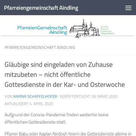
Pfarreiengemeinschaft Aindling
Zum Inhalt springen
PFARREIENGEMEINSCHAFT AINDLING
Gläubige sind eingeladen von Zuhause
mitzubeten – nicht öffentliche
Gottesdienste in der Kar- und Osterwoche
VON
KARINA SCHAFFELHOFER
· VERÖFFENTLICHT
28. MÄRZ 2020
·
AKTUALISIERT
4. APRIL 2020
Aufgrund der Corona-Pandemie finden weiterhin keine
öffentlichen Gottesdienste statt.
Pfarrer Babu oder Kaplan Nirdosh feiern die Gottesdienste alleine in