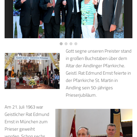
Gott segne unseren Preister stand
in großen Buchstaben über dem
Altar der Aindlinger Pfarrkirche.
Geistl. Rat Edmund Ernst feierte in
der Pfarrkirche St. Martin in
Aindling sein 50-jähriges
Prieserjubiläum.
Am 21. Juli 1963 war
Geistlicher Rat Edmund
Ernst in München zum
Prieser geweiht
worden. Schon sechs