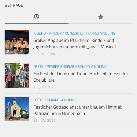
BEITRÄGE
JUGEND
/
KINDER
/
KONZERTE
/
PFARREI AINDLING
Großer Applaus im Pfarrheim: Kinder- und
Jugendchor verzaubern mit „Jona“-Musical
26. JULI 2026
FESTE
/
PFARREIENGEMEINSCHAFT AINDLING
Ein Fest der Liebe und Treue: Hochzeitsmesse für
Ehejubilare
26. JUNI 2026
FESTE
/
PFARREI AINDLING
Festlicher Gottesdienst unter blauem Himmel:
Patrozinium in Binnenbach
26. JUNI 2026