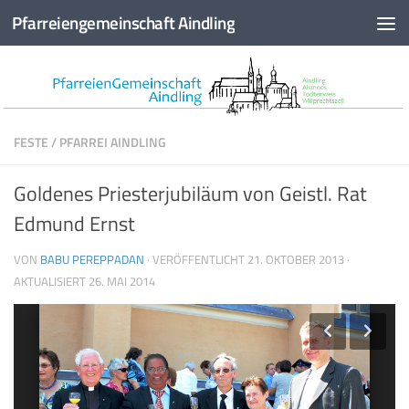
Pfarreiengemeinschaft Aindling
Zum Inhalt springen
FESTE
/
PFARREI AINDLING
Goldenes Priesterjubiläum von Geistl. Rat
Edmund Ernst
VON
BABU PEREPPADAN
· VERÖFFENTLICHT
21. OKTOBER 2013
·
AKTUALISIERT
26. MAI 2014