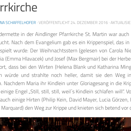
rrkirche
INA SCHAFFELHOFER
· VERÖFFENTLICHT
24. DEZEMBER 2016
· AKTUALISI
dermette in der Aindlinger Pfarrkirche St. Martin war auch
ucht. Nach dem Evangelium gab es ein Krippenspiel, das i
spielt wurde: Der Weihnachtsstern (gelesen von Carola Nie
ia (Emma Hlavacek) und Josef (Max Bergmair) bei der Herbe
ort, dass bei den Wirten (Helena Blank und Katharina Ming
in würde und strahlte noch heller, damit sie den Weg in
. Nachdem Maria ihr Kindlein unter Gloriagesang in die Krip
inige Engel „Still, still, still, weil´s Kindlein schlafen will“.
auch einige Hirten (Philip Kein, David Mayer, Lucia Görzen,
Marquard) den Weg zur Krippe und knieten sich betend vor di