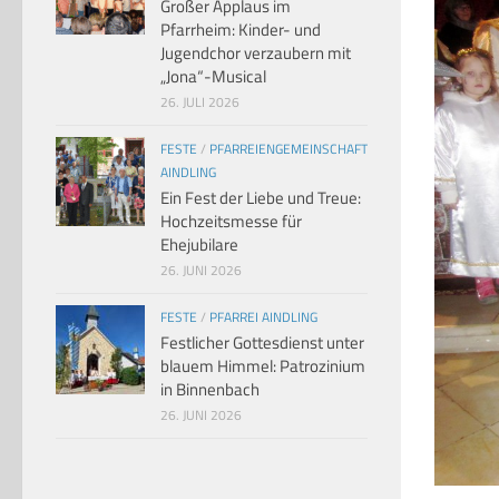
Großer Applaus im
Pfarrheim: Kinder- und
Jugendchor verzaubern mit
„Jona“-Musical
26. JULI 2026
FESTE
/
PFARREIENGEMEINSCHAFT
AINDLING
Ein Fest der Liebe und Treue:
Hochzeitsmesse für
Ehejubilare
26. JUNI 2026
FESTE
/
PFARREI AINDLING
Festlicher Gottesdienst unter
blauem Himmel: Patrozinium
in Binnenbach
26. JUNI 2026