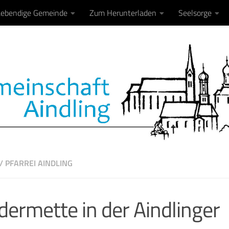
Lebendige Gemeinde
Zum Herunterladen
Seelsorge
/
PFARREI AINDLING
dermette in der Aindlinger