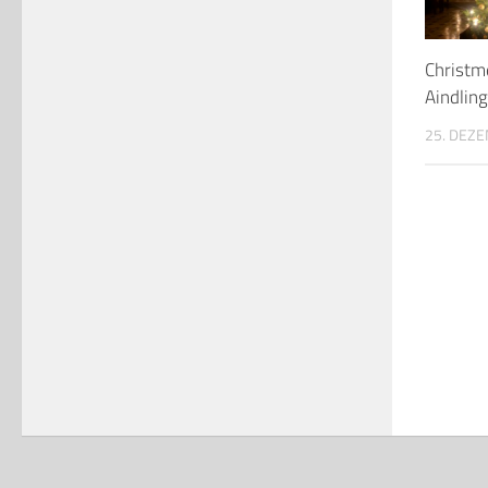
Christm
Aindling
25. DEZ