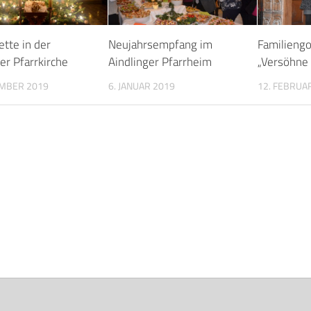
ette in der
Neujahrsempfang im
Familiengo
er Pfarrkirche
Aindlinger Pfarrheim
„Versöhne 
EMBER 2019
6. JANUAR 2019
12. FEBRUA