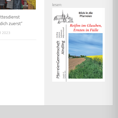
lesen:
ttesdienst
dich zuerst“
R 2023