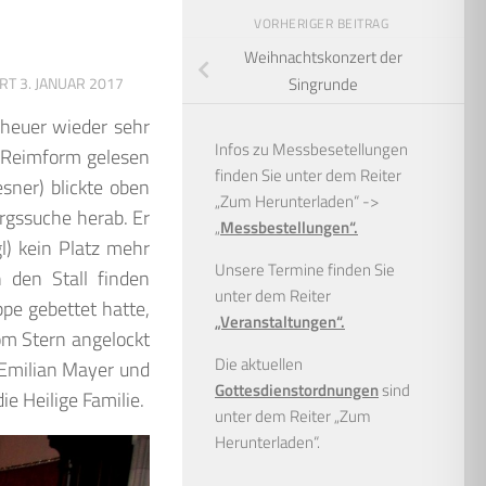
VORHERIGER BEITRAG
Weihnachtskonzert der
ERT
3. JANUAR 2017
Singrunde
 heuer wieder sehr
Infos zu Messbesetellungen
n Reimform gelesen
finden Sie unter dem Reiter
sner) blickte oben
„Zum Herunterladen“ ->
rgssuche herab. Er
„
Messbestellungen“.
l) kein Platz mehr
Unsere Termine finden Sie
 den Stall finden
unter dem Reiter
pe gebettet hatte,
„Veranstaltungen“.
 Vom Stern angelockt
Die aktuellen
 Emilian Mayer und
Gottesdienstordnungen
sind
e Heilige Familie.
unter dem Reiter „Zum
Herunterladen“.