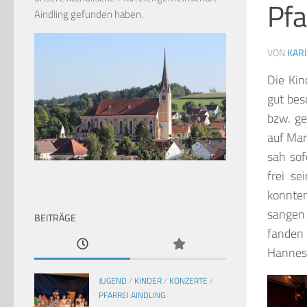
Pfa
Aindling gefunden haben.
VON
KAR
Die Kin
gut bes
bzw. ge
auf Mar
sah sof
frei se
konnten
sangen e
BEITRÄGE
fanden 
Hannes 
JUGEND
/
KINDER
/
KONZERTE
/
PFARREI AINDLING