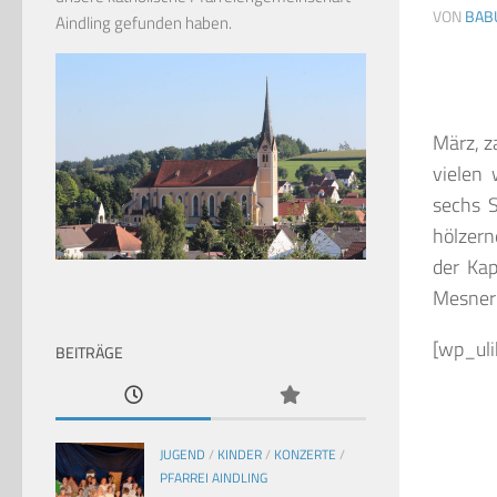
VON
BAB
Aindling gefunden haben.
März, z
vielen 
sechs S
hölzern
der Kap
Mesner
[wp_uli
BEITRÄGE
JUGEND
/
KINDER
/
KONZERTE
/
PFARREI AINDLING