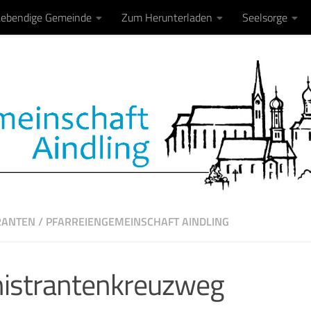
Lebendige Gemeinde
Zum Herunterladen
Seelsorge
RANTEN
/
PFARREIENGEMEINSCHAFT AINDLING
istrantenkreuzweg