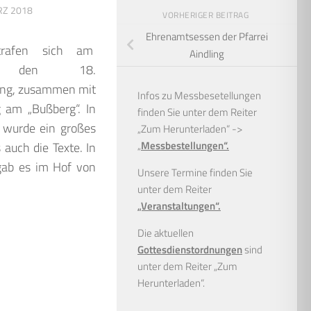
RZ 2018
VORHERIGER BEITRAG
Ehrenamtsessen der Pfarrei
 trafen sich am
Aindling
tag, den 18.
ling, zusammen mit
Infos zu Messbesetellungen
 am „Bußberg“. In
finden Sie unter dem Reiter
 wurde ein großes
„Zum Herunterladen“ ->
„
Messbestellungen“.
auch die Texte. In
 gab es im Hof von
Unsere Termine finden Sie
unter dem Reiter
„Veranstaltungen“.
Die aktuellen
Gottesdienstordnungen
sind
unter dem Reiter „Zum
Herunterladen“.