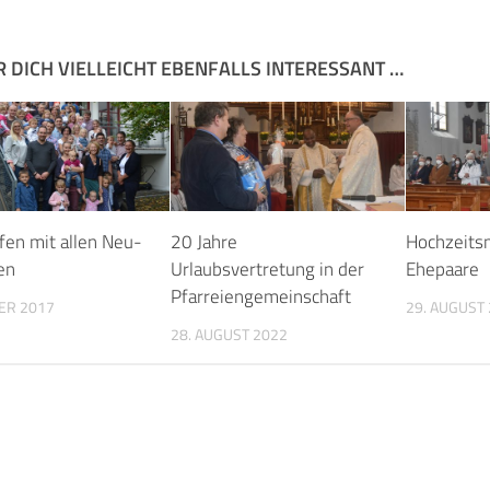
R DICH VIELLEICHT EBENFALLS INTERESSANT …
fen mit allen Neu-
20 Jahre
Hochzeitsm
en
Urlaubsvertretung in der
Ehepaare
Pfarreiengemeinschaft
ER 2017
29. AUGUST
28. AUGUST 2022