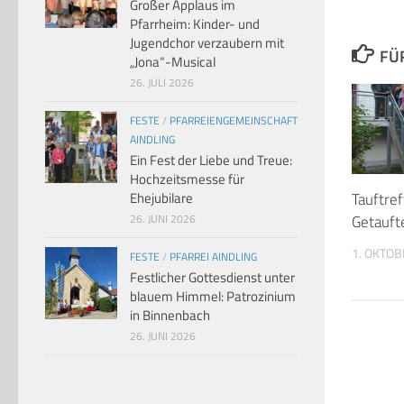
Großer Applaus im
Pfarrheim: Kinder- und
Jugendchor verzaubern mit
FÜ
„Jona“-Musical
26. JULI 2026
FESTE
/
PFARREIENGEMEINSCHAFT
AINDLING
Ein Fest der Liebe und Treue:
Hochzeitsmesse für
Tauftref
Ehejubilare
Getauft
26. JUNI 2026
1. OKTOB
FESTE
/
PFARREI AINDLING
Festlicher Gottesdienst unter
blauem Himmel: Patrozinium
in Binnenbach
26. JUNI 2026