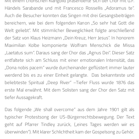
Mit einem chorischen Klangbild präsentierte sich der Chor mit G.F.
Händels Sarabande und mit Francesco Rossellis „Adoramus te“.
Auch die Besucher konnten das Singen mit drei Gesangsbeiträgen
bereichern, wie bei dem folgenden Kanon „So sehr hat Gott die
Welt geliebt“. Mit stimmlicher Beweglichkeit folgte anschließend
der Satz von Klaus Heizmann „Dein Kreuz, Herr Jesus“. In honorem
Maximilian Kolbe komponierte Wolfram Menschick die Missa
„Laetatus sum“. Daraus sang der Chor das „Agnus Dei“. Dieser Satz
entfaltete sich am Schluss mit einer emotionalen Intensität, das
„Dona nobis pacem“ wurde durcheinander geflüstert immer lauter
werdend bis es zu einer Einheit gelangte. Das bekannteste und
beliebteste Spiritual „Deep River“ –Tiefer Fluss wurde 1876 das
erste Mal erwähnt. Mit dem Solisten sang der Chor den Satz mit
tiefer Aussagekraft.
Das folgende „We shall overcome“ aus dem Jahre 1901 gilt als
typischer Protestsong der US-Bürgerrechtsbewegung. Der Text
geht auf Pfarrer Tindley zurück, („eines Tages werden wir es
überwinden“). Mit klarer Schlichtheit kam der Gospelsong zu Gehör.