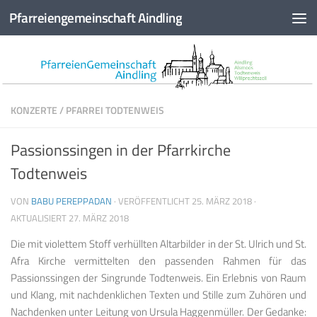
Pfarreiengemeinschaft Aindling
Zum Inhalt springen
KONZERTE
/
PFARREI TODTENWEIS
Passionssingen in der Pfarrkirche
Todtenweis
VON
BABU PEREPPADAN
· VERÖFFENTLICHT
25. MÄRZ 2018
·
AKTUALISIERT
27. MÄRZ 2018
Die mit violettem Stoff verhüllten Altarbilder in der St. Ulrich und St.
Afra Kirche vermittelten den passenden Rahmen für das
Passionssingen der Singrunde Todtenweis. Ein Erlebnis von Raum
und Klang, mit nachdenklichen Texten und Stille zum Zuhören und
Nachdenken unter Leitung von Ursula Haggenmüller. Der Gedanke: