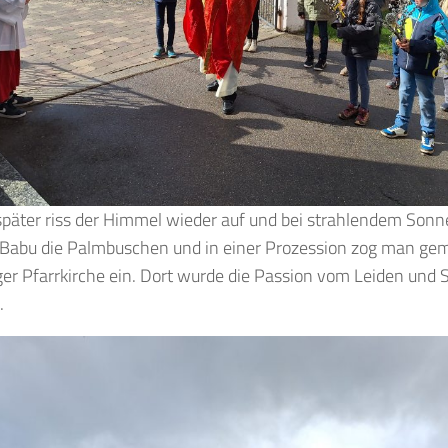
päter riss der Himmel wieder auf und bei strahlendem Son
 Babu die Palmbuschen und in einer Prozession zog man ge
ger Pfarrkirche ein. Dort wurde die Passion vom Leiden und S
.