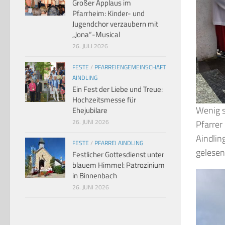
Großer Applaus im
Pfarrheim: Kinder- und
Jugendchor verzaubern mit
„Jona“-Musical
26. JULI 2026
FESTE
/
PFARREIENGEMEINSCHAFT
AINDLING
Ein Fest der Liebe und Treue:
Hochzeitsmesse für
Wenig s
Ehejubilare
26. JUNI 2026
Pfarrer
Aindlin
FESTE
/
PFARREI AINDLING
gelesen
Festlicher Gottesdienst unter
blauem Himmel: Patrozinium
in Binnenbach
26. JUNI 2026