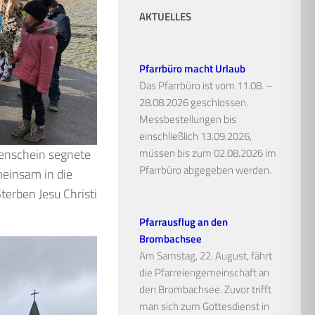
AKTUELLES
Pfarrbüro macht Urlaub
Das Pfarrbüro ist vom 11.08. –
28.08.2026 geschlossen.
Messbestellungen bis
einschließlich 13.09.2026,
nenschein segnete
müssen bis zum 02.08.2026 im
Pfarrbüro abgegeben werden.
meinsam in die
terben Jesu Christi
Pfarrausflug an den
Brombachsee
Am Samstag, 22. August, fährt
die Pfarreiengemeinschaft an
den Brombachsee. Zuvor trifft
man sich zum Gottesdienst in