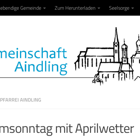
Lebendige Gemeinde
Zum Herunterladen
Seelsorge
PFARREI AINDLING
msonntag mit Aprilwetter