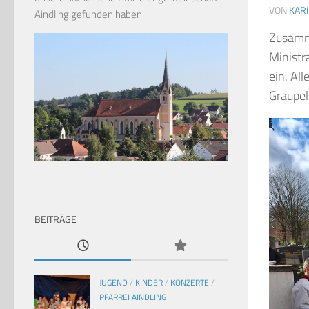
VON
KAR
Aindling gefunden haben.
Zusamme
Ministr
ein. Al
Graupel
BEITRÄGE
JUGEND
/
KINDER
/
KONZERTE
/
PFARREI AINDLING