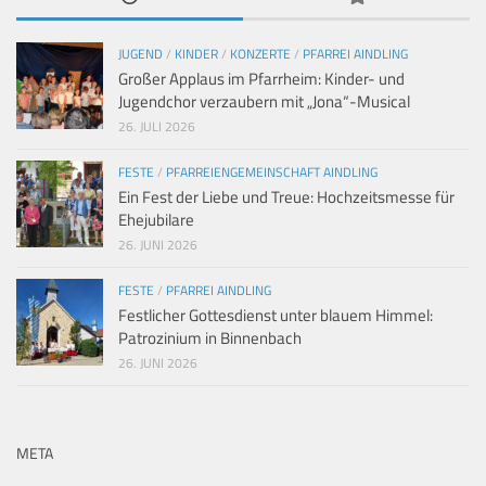
JUGEND
/
KINDER
/
KONZERTE
/
PFARREI AINDLING
Großer Applaus im Pfarrheim: Kinder- und
Jugendchor verzaubern mit „Jona“-Musical
26. JULI 2026
FESTE
/
PFARREIENGEMEINSCHAFT AINDLING
Ein Fest der Liebe und Treue: Hochzeitsmesse für
Ehejubilare
26. JUNI 2026
FESTE
/
PFARREI AINDLING
Festlicher Gottesdienst unter blauem Himmel:
Patrozinium in Binnenbach
26. JUNI 2026
META