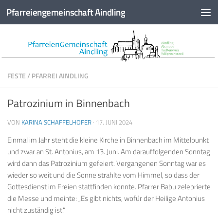
Pfarreiengemeinschaft Aindling
Zum Inhalt springen
FESTE
/
PFARREI AINDLING
Patrozinium in Binnenbach
VON
KARINA SCHAFFELHOFER
·
17. JUNI 2024
Einmal im Jahr steht die kleine Kirche in Binnenbach im Mittelpunkt
und zwar an St. Antonius, am 13. Juni. Am darauffolgenden Sonntag
wird dann das Patrozinium gefeiert. Vergangenen Sonntag war es
wieder so weit und die Sonne strahlte vom Himmel, so dass der
Gottesdienst im Freien stattfinden konnte. Pfarrer Babu zelebrierte
die Messe und meinte: „Es gibt nichts, wofür der Heilige Antonius
nicht zuständig ist.“