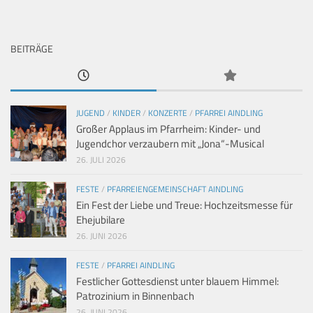
BEITRÄGE
JUGEND
/
KINDER
/
KONZERTE
/
PFARREI AINDLING
Großer Applaus im Pfarrheim: Kinder- und
Jugendchor verzaubern mit „Jona“-Musical
26. JULI 2026
FESTE
/
PFARREIENGEMEINSCHAFT AINDLING
Ein Fest der Liebe und Treue: Hochzeitsmesse für
Ehejubilare
26. JUNI 2026
FESTE
/
PFARREI AINDLING
Festlicher Gottesdienst unter blauem Himmel:
Patrozinium in Binnenbach
26. JUNI 2026