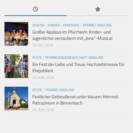
JUGEND
/
KINDER
/
KONZERTE
/
PFARREI AINDLING
Großer Applaus im Pfarrheim: Kinder- und
Jugendchor verzaubern mit „Jona“-Musical
26. JULI 2026
FESTE
/
PFARREIENGEMEINSCHAFT AINDLING
Ein Fest der Liebe und Treue: Hochzeitsmesse für
Ehejubilare
26. JUNI 2026
FESTE
/
PFARREI AINDLING
Festlicher Gottesdienst unter blauem Himmel:
Patrozinium in Binnenbach
26. JUNI 2026