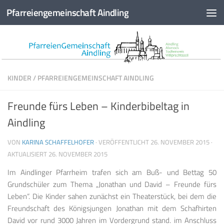
Pfarreiengemeinschaft Aindling
Zum Inhalt springen
KINDER
/
PFARREIENGEMEINSCHAFT AINDLING
Freunde fürs Leben – Kinderbibeltag in
Aindling
VON
KARINA SCHAFFELHOFER
· VERÖFFENTLICHT
26. NOVEMBER 2015
·
AKTUALISIERT
26. NOVEMBER 2015
Im Aindlinger Pfarrheim trafen sich am Buß- und Bettag 50
Grundschüler zum Thema „Jonathan und David – Freunde fürs
Leben“. Die Kinder sahen zunächst ein Theaterstück, bei dem die
Freundschaft des Königsjungen Jonathan mit dem Schafhirten
David vor rund 3000 Jahren im Vordergrund stand. im Anschluss