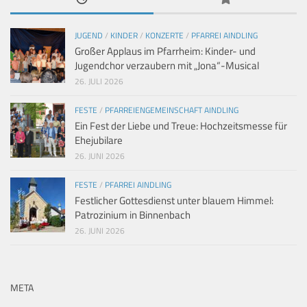
JUGEND
/
KINDER
/
KONZERTE
/
PFARREI AINDLING
Großer Applaus im Pfarrheim: Kinder- und
Jugendchor verzaubern mit „Jona“-Musical
26. JULI 2026
FESTE
/
PFARREIENGEMEINSCHAFT AINDLING
Ein Fest der Liebe und Treue: Hochzeitsmesse für
Ehejubilare
26. JUNI 2026
FESTE
/
PFARREI AINDLING
Festlicher Gottesdienst unter blauem Himmel:
Patrozinium in Binnenbach
26. JUNI 2026
META