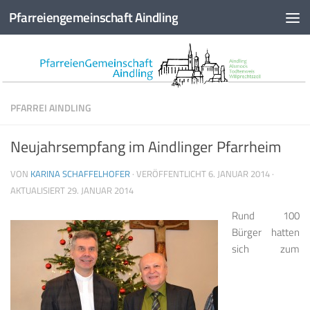
Pfarreiengemeinschaft Aindling
Zum Inhalt springen
PFARREI AINDLING
Neujahrsempfang im Aindlinger Pfarrheim
VON
KARINA SCHAFFELHOFER
· VERÖFFENTLICHT
6. JANUAR 2014
·
AKTUALISIERT
29. JANUAR 2014
Rund 100
Bürger hatten
sich zum